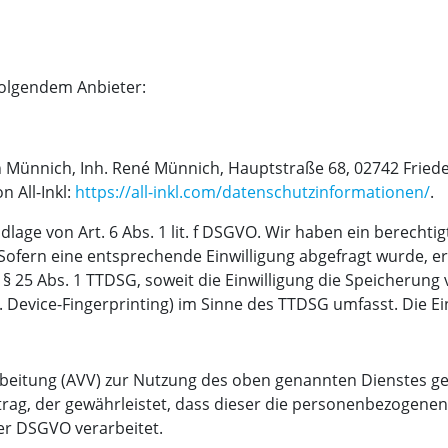
folgendem Anbieter:
 Münnich, Inh. René Münnich, Hauptstraße 68, 02742 Frieders
 All-Inkl:
https://all-inkl.com/datenschutzinformationen/
.
dlage von Art. 6 Abs. 1 lit. f DSGVO. Wir haben ein berechti
Sofern eine entsprechende Einwilligung abgefragt wurde, erf
 § 25 Abs. 1 TTDSG, soweit die Einwilligung die Speicherung
 Device-Fingerprinting) im Sinne des TTDSG umfasst. Die Einw
beitung (AVV) zur Nutzung des oben genannten Dienstes ges
trag, der gewährleistet, dass dieser die personenbezogen
er DSGVO verarbeitet.