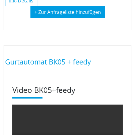
Details
info
+ Zur Anfrageliste hinzufügen
Gurtautomat BK05 + feedy
Video BK05+feedy