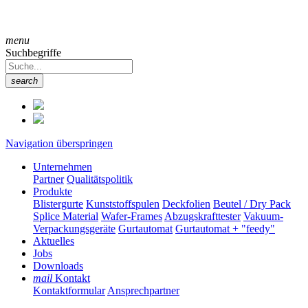
menu
Suchbegriffe
search
Navigation überspringen
Unternehmen
Partner
Qualitätspolitik
Produkte
Blistergurte
Kunststoffspulen
Deckfolien
Beutel / Dry Pack
Splice Material
Wafer-Frames
Abzugskrafttester
Vakuum-
Verpackungsgeräte
Gurtautomat
Gurtautomat + "feedy"
Aktuelles
Jobs
Downloads
mail
Kontakt
Kontaktformular
Ansprechpartner